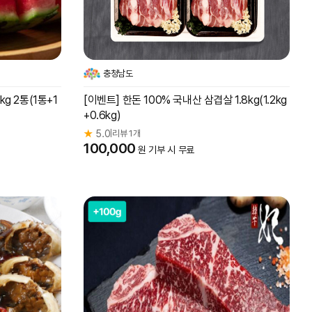
충청남도
g 2통(1통+1
[이벤트] 한돈 100% 국내산 삼겹살 1.8kg(1.2kg
+0.6kg)
★
5.0
리뷰 1개
|
100,000
원 기부 시 무료