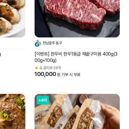
전남광주 동구
g
[이벤트] 한우비 한우1등급 채끝구이용 400g(3
00g+100g)
★
4.4
리뷰 28개
|
100,000
원 기부 시 무료