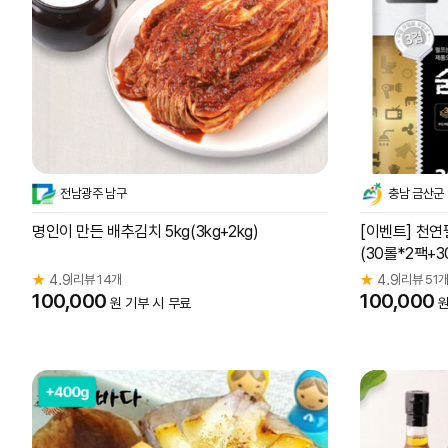
전남광주 남구
충남 금산군
명인이 만든 배추김치 5kg(3kg+2kg)
[이벤트] 천연
(30롤*2팩+3
★
4.9
리뷰 14개
★
4.9
리뷰 51
|
|
100,000
100,000
원 기부 시 무료
원