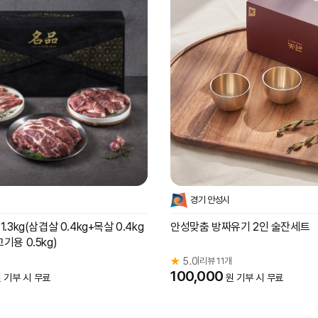
경기 안성시
.3kg(삼겹살 0.4kg+목살 0.4kg
안성맞춤 방짜유기 2인 술잔세트
기용 0.5kg)
★
5.0
리뷰 11개
|
100,000
 기부 시 무료
원 기부 시 무료