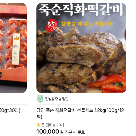
전남광주 담양군
50g*30입)
담양 죽순 직화떡갈비 선물세트 1.2kg(100g*12
팩)
★
5.0
리뷰 20개
|
100,000
원 기부 시 무료