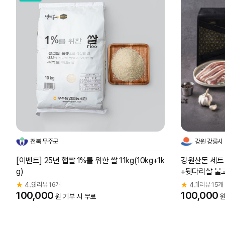
전북 무주군
강원 강릉시
[이벤트] 25년 햅쌀 1%를 위한 쌀 11kg(10kg+1k
강원산돈 세트 1
g)
+뒷다리살 불고
★
4.9
리뷰 16개
★
4.1
리뷰 15개
|
|
100,000
100,000
원 기부 시 무료
원