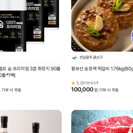
전남광주 광산구
펄프 숨 프리미엄 3겹 화장지 90롤
황보선 송정역 떡갈비 1.76kg(80g
0롤*1팩)
개
★
5.0
리뷰 83개
|
100,000
 기부 시 무료
원 기부 시 무료