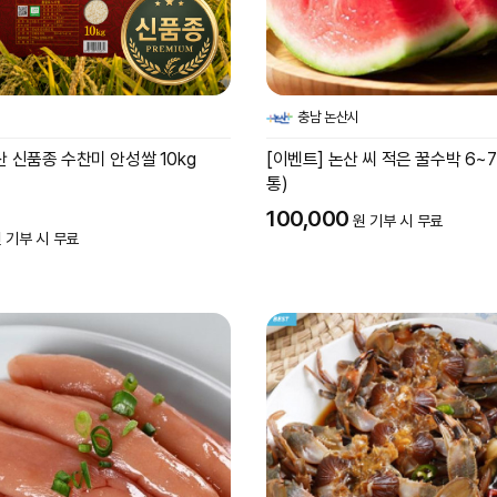
충남 논산시
년산 신품종 수찬미 안성쌀 10kg
[이벤트] 논산 씨 적은 꿀수박 6~7k
통)
100,000
원 기부 시 무료
 기부 시 무료