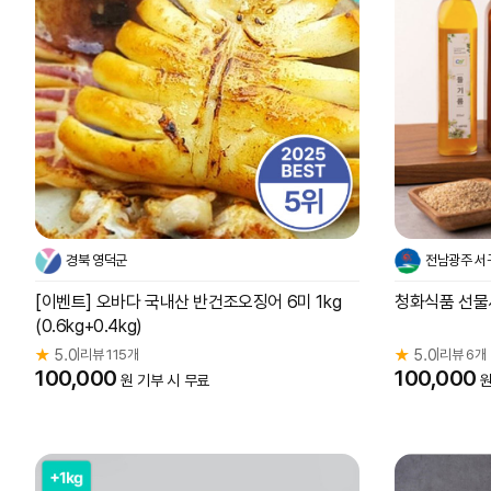
경북 영덕군
전남광주 서
[이벤트] 오바다 국내산 반건조오징어 6미 1kg
청화식품 선물세
(0.6kg+0.4kg)
★
5.0
리뷰 115개
★
5.0
리뷰 6개
|
|
100,000
100,000
원 기부 시 무료
원