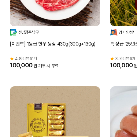
전남광주 남구
경기 안성시
[이벤트] 1등급 한우 등심 430g(300g+130g)
특·상급 '25
★
4.8
리뷰 51개
★
3.7
리뷰 6개
|
|
100,000
100,000
원 기부 시 무료
원