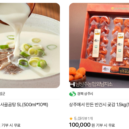
암군
경북 상주시
사골곰탕 5L(500ml*10팩)
상주에서 만든 반건시 곶감 1.5kg(
★
5.0
리뷰 1개
|
100,000
 기부 시 무료
원 기부 시 무료