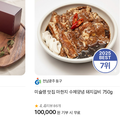
전남광주 동구
미슐랭 맛집 마한지 수제양념 돼지갈비 750g
★
4.4
리뷰 86개
|
100,000
원 기부 시 무료