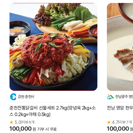
강원 춘천시
전남광주 영
춘천전통닭갈비 선물세트 2.7kg(양념육 2kg+소
전남 영암 한우
스 0.2kg+야채 0.5kg)
★
5.0
리뷰 6개
★
4.7
리뷰 7개
|
|
100,000
100,000
원 기부 시 무료
원