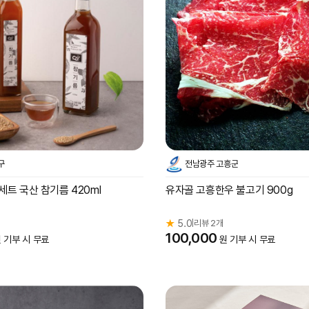
구
전남광주 고흥군
트 국산 참기름 420ml
유자골 고흥한우 불고기 900g
★
5.0
리뷰 2개
|
100,000
 기부 시 무료
원 기부 시 무료