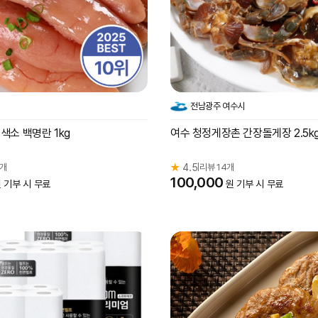
전남광주 여수시
색소 백명란 1kg
여수 청정게장촌 간장돌게장 2.5k
0개
★
4.5
리뷰 14개
|
100,000
 기부 시 무료
원 기부 시 무료