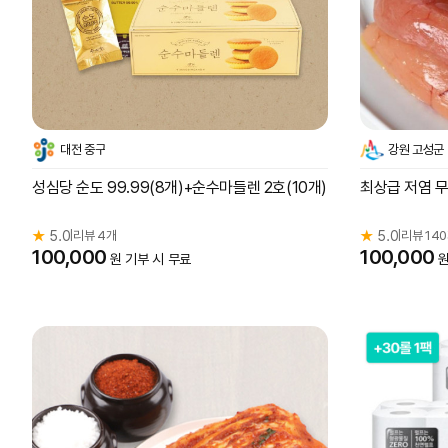
대전 중구
강원 고성군
성심당 순도 99.99(8개)+순수마들렌 2호(10개)
최상급 저염 무
★
5.0
리뷰 4개
★
5.0
리뷰 14
|
|
100,000
100,000
원 기부 시 무료
원