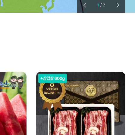
1
/
7