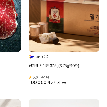
충남 부여군
정관장 활기단 37.5g(3.75g*10환)
★
5.0
리뷰 11개
|
100,000
원 기부 시 무료