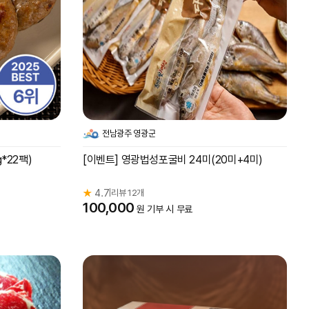
전남광주 영광군
*22팩)
[이벤트] 영광법성포굴비 24미(20미+4미)
★
4.7
리뷰 12개
|
100,000
원 기부 시 무료