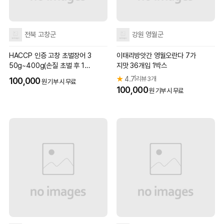
전북 고창군
강원 영월군
HACCP 인증 고창 초벌장어 3
이태리방앗간 영월오란다 7가
50g~400g(손질 초벌 후 1~2
지맛 36개입 1박스
마리)
★
4.7
리뷰 3개
|
100,000
원 기부 시 무료
100,000
원 기부 시 무료