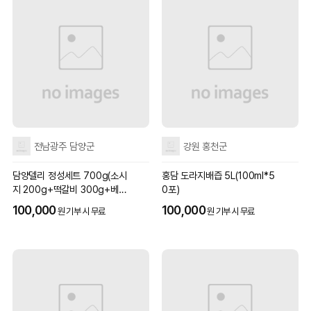
전남광주 담양군
강원 홍천군
담양델리 정성세트 700g(소시
홍담 도라지배즙 5L(100ml*5
지 200g+떡갈비 300g+베이
0포)
컨 100g+잠봉 100g)
100,000
100,000
원 기부 시 무료
원 기부 시 무료