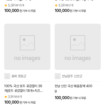
★
5.0
리뷰 15개
★
5.0
리뷰 2개
|
|
100,000
100,000
원 기부 시 무료
원 기부 시 무료
충북 영동군
전남광주 신안군
100% 국산 호두 곶감말이 36
전남 신안 국산 볶음참깨 400
개(호두 곶감말이 18개+치즈
g
곶감말이 18개)
★
3.1
리뷰 8개
|
100,000
원 기부 시 무료
100,000
원 기부 시 무료