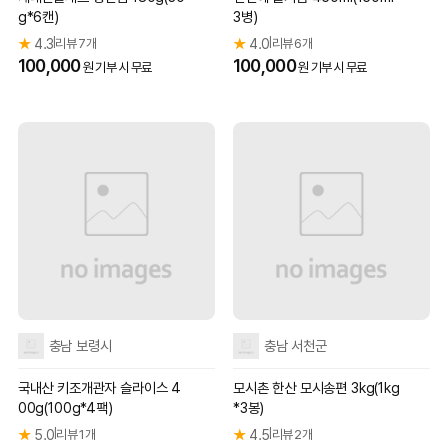
g*6캔)
3병)
★
4.3
리뷰 7개
★
4.0
리뷰 6개
|
|
100,000
100,000
원 기부 시 무료
원 기부 시 무료
충남 보령시
충남 서천군
국내산 키조개관자 슬라이스 4
모시촌 한산 모시송편 3kg(1kg
00g(100g*4팩)
*3봉)
★
5.0
리뷰 1개
★
4.5
리뷰 2개
|
|