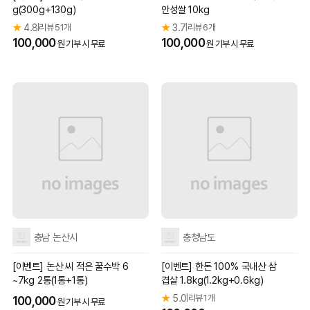
g(300g+130g)
안성쌀 10kg
★
4.8
리뷰 51개
★
3.7
리뷰 6개
|
|
100,000
100,000
원 기부 시 무료
원 기부 시 무료
충남 논산시
충청남도
[이벤트] 논산 씨 적은 꿀수박 6
[이벤트] 한돈 100% 국내산 삼
~7kg 2통(1통+1통)
겹살 1.8kg(1.2kg+0.6kg)
★
5.0
리뷰 1개
|
100,000
원 기부 시 무료