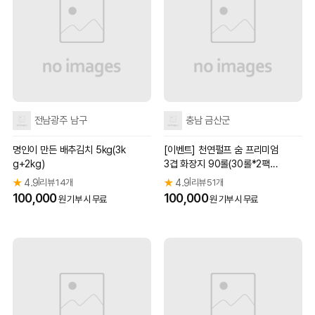
전남광주 남구
충남 금산군
명인이 만든 배추김치 5kg(3k
[이벤트] 천연펄프 숨 프리미엄
g+2kg)
3겹 화장지 90롤(30롤*2팩+3
0롤*1팩)
★
4.9
리뷰 14개
★
4.9
리뷰 51개
|
|
100,000
100,000
원 기부 시 무료
원 기부 시 무료