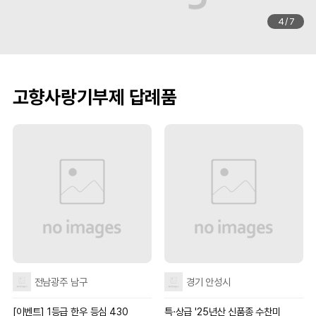
4
/
7
고향사랑기부제 답례품
전남광주 남구
경기 안성시
[이벤트] 1등급 한우 등심 430
특·상급 '25년산 신품종 수찬미