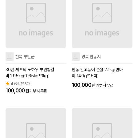
전북 부안군
경북 안동시
30년 셰프의 노하우 부안뽕갈
안동 간고등어 순살 2.1kg(반마
비 1.95kg(0.65kg*3kg)
리 140g*15팩)
★
4.6
리뷰 8개
|
100,000
원 기부 시 무료
100,000
원 기부 시 무료