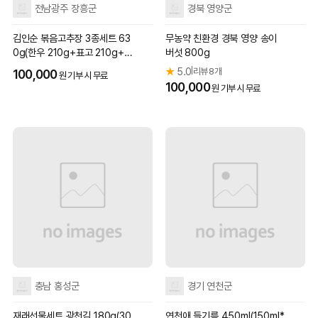
전남광주 장흥군
경북 영양군
김인순 볶음고추장 3종세트 63
무농약 친환경 경북 영양 송이
0g(한우 210g+표고 210g+멸
버섯 800g
치 210g)
★
5.0
리뷰 8개
|
100,000
원 기부 시 무료
100,000
원 기부 시 무료
충남 홍성군
경기 연천군
재래선물세트 광천김 180g(30
연천애 들기름 450ml(150ml*