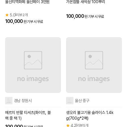
울산지역화폐 울산페이 3만원
가온참뜰 새싹삼 100뿌리
★
5.0
리뷰 2개
|
100,000
원 기부 시 무료
100,000
원 기부 시 무료
경남 창원시
울산 중구
메르치 반팔 티셔츠(화이트, 블
생오리 불고기용 슬라이스 1.4k
랙 중 택 1)
g(700g*2팩)
★
4.2
리뷰 5개
|
100,000