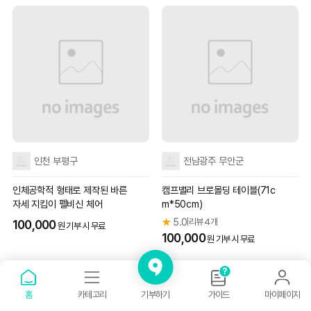
인천 부평구
전남광주 무안군
인체공학적 형태로 제작된 바른
캠프밸리 브로몰딩 테이블(71c
자세 지킴이 펠비신 체어
m*50cm)
★
5.0
리뷰 4개
|
100,000
원 기부 시 무료
100,000
원 기부 시 무료
기부하기
홈
카테고리
가이드
마이페이지