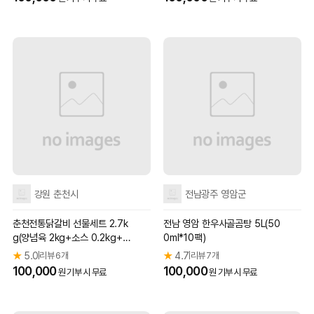
강원 춘천시
전남광주 영암군
춘천전통닭갈비 선물세트 2.7k
전남 영암 한우사골곰탕 5L(50
g(양념육 2kg+소스 0.2kg+야
0ml*10팩)
채 0.5kg)
★
5.0
리뷰 6개
★
4.7
리뷰 7개
|
|
100,000
100,000
원 기부 시 무료
원 기부 시 무료