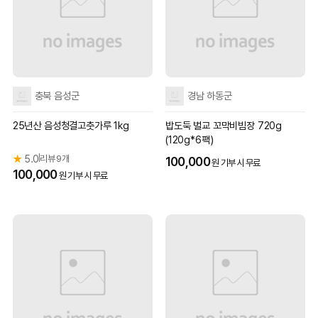
충북 음성군
경남 하동군
25년산 음성청결고춧가루 1kg
밥도둑 벌교 꼬막비빔장 720g
(120g*6팩)
★
5.0
리뷰 9개
|
100,000
원 기부 시 무료
100,000
원 기부 시 무료