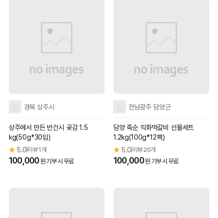
경북 상주시
전남광주 담양군
상주에서 만든 반건시 곶감 1.5
담양 죽순 직화떡갈비 선물세트
kg(50g*30입)
1.2kg(100g*12팩)
★
5.0
리뷰 1개
★
5.0
리뷰 20개
|
|
100,000
100,000
원 기부 시 무료
원 기부 시 무료