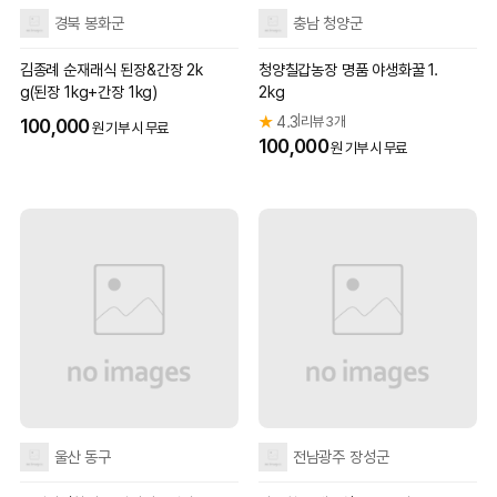
경북 봉화군
충남 청양군
김종례 순재래식 된장&간장 2k
청양칠갑농장 명품 야생화꿀 1.
g(된장 1kg+간장 1kg)
2kg
★
4.3
리뷰 3개
|
100,000
원 기부 시 무료
100,000
원 기부 시 무료
울산 동구
전남광주 장성군