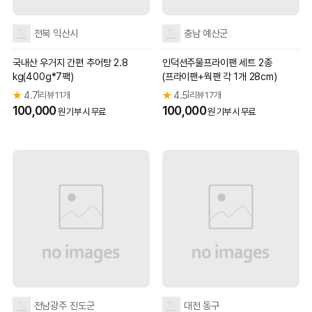
전북 익산시
충남 예산군
국내산 우거지 간편 추어탕 2.8
인덕션주물프라이팬 세트 2종
kg(400g*7팩)
(프라이팬+웍팬 각 1개 28cm)
★
4.7
리뷰 11개
★
4.5
리뷰 17개
|
|
100,000
100,000
원 기부 시 무료
원 기부 시 무료
전남광주 진도군
대전 동구