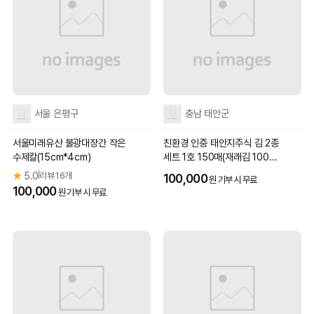
서울 은평구
충남 태안군
서울미래유산 불광대장간 작은
친환경 인증 태안지주식 김 2종
수제칼(15cm*4cm)
세트 1호 150매(재래김 100매
+곱창김 50매)
★
5.0
리뷰 16개
|
100,000
원 기부 시 무료
100,000
원 기부 시 무료