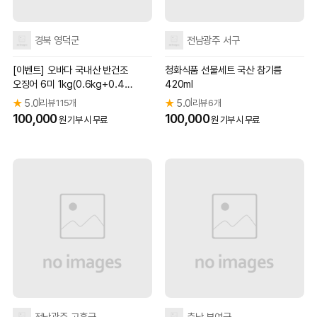
경북 영덕군
전남광주 서구
[이벤트] 오바다 국내산 반건조
청화식품 선물세트 국산 참기름
오징어 6미 1kg(0.6kg+0.4k
420ml
g)
★
5.0
리뷰 115개
★
5.0
리뷰 6개
|
|
100,000
100,000
원 기부 시 무료
원 기부 시 무료
전남광주 고흥군
충남 부여군