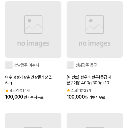
전남광주 여수시
전남광주 동구
여수 청정게장촌 간장돌게장 2.
[이벤트] 한우비 한우1등급 채
5kg
끝구이용 400g(300g+100
g)
★
4.5
리뷰 14개
★
4.4
리뷰 28개
|
|
100,000
100,000
원 기부 시 무료
원 기부 시 무료