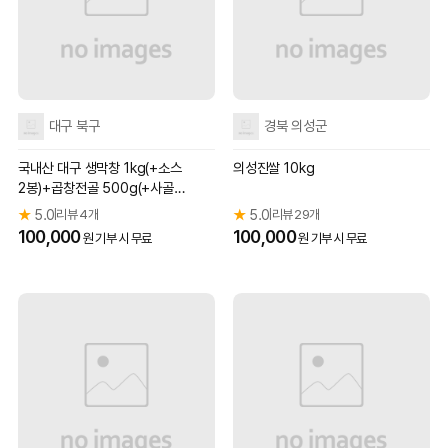
대구 북구
경북 의성군
국내산 대구 생막창 1kg(+소스
의성진쌀 10kg
2봉)+곱창전골 500g(+사골곰
탕 1팩)
★
5.0
리뷰 4개
★
5.0
리뷰 29개
|
|
100,000
100,000
원 기부 시 무료
원 기부 시 무료