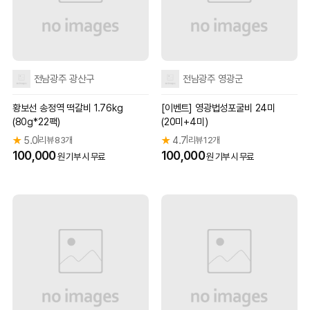
전남광주 광산구
전남광주 영광군
황보선 송정역 떡갈비 1.76kg
[이벤트] 영광법성포굴비 24미
(80g*22팩)
(20미+4미)
★
5.0
리뷰 83개
★
4.7
리뷰 12개
|
|
100,000
100,000
원 기부 시 무료
원 기부 시 무료