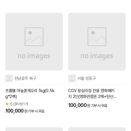
전남광주 북구
서울 성동구
프롬웰 마늘훈제오리 1kg(0.5k
CGV 왕십리점 전용 영화패키
g*2팩)
지 2인(영화관람권 2매+탄산M
2개)
★
5.0
리뷰 1개
|
100,000
원 기부 시 무료
100,000
원 기부 시 무료