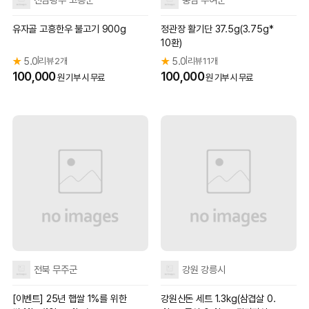
유자골 고흥한우 불고기 900g
정관장 활기단 37.5g(3.75g*
10환)
★
5.0
리뷰 2개
★
5.0
리뷰 11개
|
|
100,000
100,000
원 기부 시 무료
원 기부 시 무료
전북 무주군
강원 강릉시
[이벤트] 25년 햅쌀 1%를 위한
강원산돈 세트 1.3kg(삼겹살 0.