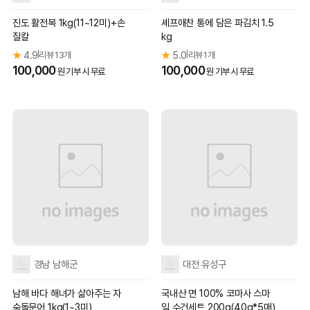
진도 활전복 1kg(11~12미)+손
셰프애찬 통에 담은 파김치 1.5
질칼
kg
★
4.9
리뷰 13개
★
5.0
리뷰 1개
|
|
100,000
100,000
원 기부 시 무료
원 기부 시 무료
경남 남해군
대전 유성구
남해 바다 해녀가 삶아주는 자
국내산 면 100% 코마사 스마
숙돌문어 1kg(1~3미)
일 수건세트 200g(40g*5매)