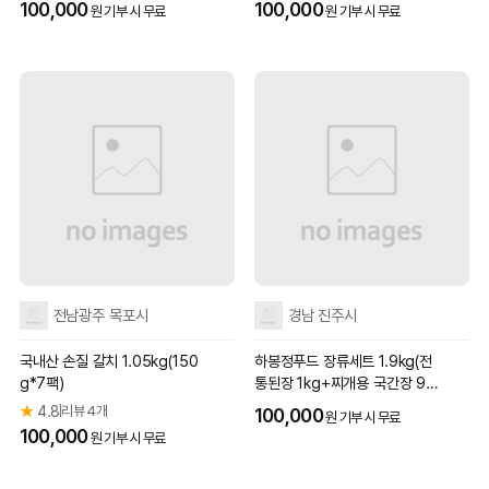
100,000
100,000
원 기부 시 무료
원 기부 시 무료
전남광주 목포시
경남 진주시
국내산 손질 갈치 1.05kg(150
하봉정푸드 장류세트 1.9kg(전
g*7팩)
통된장 1kg+찌개용 국간장 90
0ml)
★
4.8
리뷰 4개
|
100,000
원 기부 시 무료
100,000
원 기부 시 무료