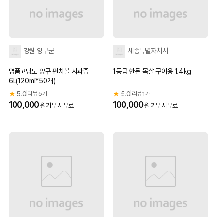
강원 양구군
세종특별자치시
명품고당도 양구 펀치볼 사과즙
1등급 한돈 목살 구이용 1.4kg
6L(120ml*50개)
★
5.0
리뷰 5개
★
5.0
리뷰 1개
|
|
100,000
100,000
원 기부 시 무료
원 기부 시 무료