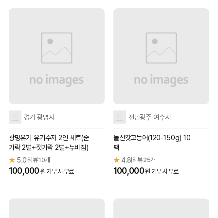
경기 광명시
전남광주 여수시
광명유기 유기수저 2인 세트(숟
돌산갓고등어(120-150g) 10
가락 2벌+젓가락 2벌+누비집)
팩
★
5.0
리뷰 10개
★
4.8
리뷰 25개
|
|
100,000
100,000
원 기부 시 무료
원 기부 시 무료