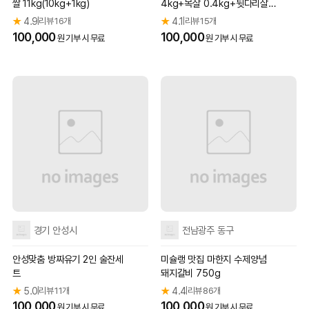
쌀 11kg(10kg+1kg)
4kg+목살 0.4kg+뒷다리살
불고기용 0.5kg)
★
4.9
리뷰 16개
★
4.1
리뷰 15개
|
|
100,000
100,000
원 기부 시 무료
원 기부 시 무료
경기 안성시
전남광주 동구
안성맞춤 방짜유기 2인 술잔세
미슐랭 맛집 마한지 수제양념
트
돼지갈비 750g
★
5.0
리뷰 11개
★
4.4
리뷰 86개
|
|
100,000
100,000
원 기부 시 무료
원 기부 시 무료