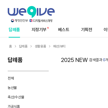
답례품
지정기부
베스트
기획전
이
메
뉴
홈
답례품
생활용품
패션/뷰티
답례품
2025 NEW
검색결과
0
전체
농산물
축산/수산물
가공식품