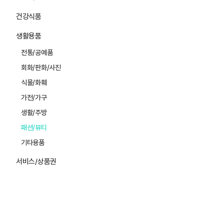
건강식품
생활용품
전통/공예품
회화/판화/사진
식물/화훼
가전/가구
생활/주방
패션/뷰티
기타용품
서비스/상품권