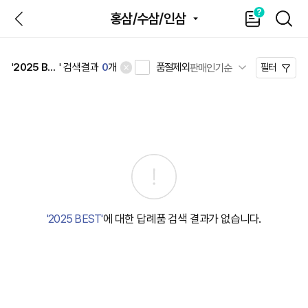
뒤
가
SEAR
홍삼/수삼/인삼
이
드
품절제외
'
2025 BEST
' 검색결과
0
개
필터
'2025 BEST'
에 대한 답례품 검색 결과가 없습니다.