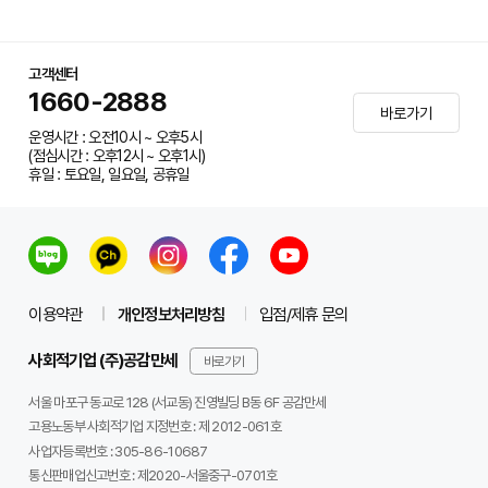
고객센터
1660-2888
바로가기
운영시간 : 오전10시 ~ 오후5시
(점심시간 : 오후12시 ~ 오후1시)
휴일 : 토요일, 일요일, 공휴일
이용약관
개인정보처리방침
입점/제휴 문의
사회적기업 (주)공감만세
바로가기
서울 마포구 동교로 128 (서교동) 진영빌딩 B동 6F 공감만세
고용노동부 사회적기업 지정번호 : 제 2012-061호
사업자등록번호 :
305-86-10687
통신판매업신고번호 :
제2020-서울중구-0701호