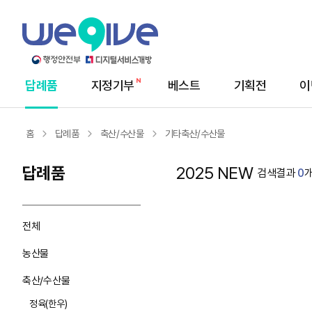
답례품
지정기부
베스트
기획전
이
메
뉴
홈
답례품
축산/수산물
기타축산/수산물
답례품
2025 NEW
검색결과
0
전체
농산물
축산/수산물
정육(한우)