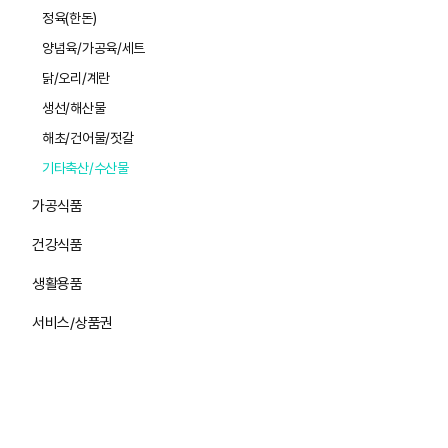
정육(한돈)
양념육/가공육/세트
닭/오리/계란
생선/해산물
해초/건어물/젓갈
기타축산/수산물
가공식품
건강식품
생활용품
서비스/상품권