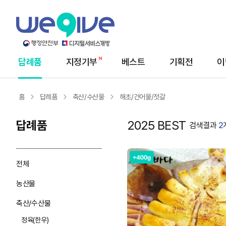
답례품
지정기부
베스트
기획전
이
메
뉴
홈
답례품
축산/수산물
해초/건어물/젓갈
답례품
2025 BEST
검색결과
2
전체
농산물
축산/수산물
정육(한우)