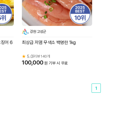
강원 고성군
징어 6
최상급 저염 무색소 백명란 1kg
★
5.0
리뷰 140개
|
100,000
원 기부 시 무료
1