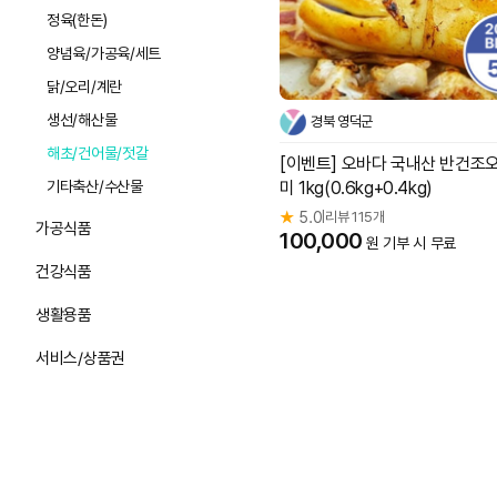
정육(한돈)
양념육/가공육/세트
닭/오리/계란
생선/해산물
경북 영덕군
해초/건어물/젓갈
[이벤트] 오바다 국내산 반건조오
기타축산/수산물
미 1kg(0.6kg+0.4kg)
★
5.0
리뷰 115개
|
가공식품
100,000
원 기부 시 무료
건강식품
생활용품
서비스/상품권