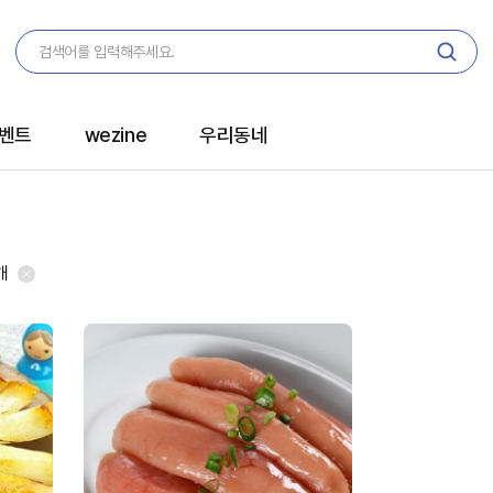
벤트
wezine
우리동네
개