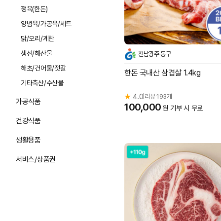
정육(한돈)
양념육/가공육/세트
닭/오리/계란
생선/해산물
전남광주 동구
해초/건어물/젓갈
한돈 국내산 삼겹살 1.4kg
기타축산/수산물
★
4.0
리뷰 193개
|
가공식품
100,000
원 기부 시 무료
건강식품
생활용품
서비스/상품권