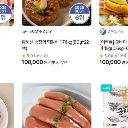
전남광주 광산구
경북 영덕군
황보선 송정역 떡갈비 1.76kg(80g*22
[이벤트] 오바다
팩)
미 1kg(0.6kg+0
★
5.0
리뷰 83개
★
5.0
리뷰 115개
|
|
100,000
100,000
원 기부 시 무료
원 