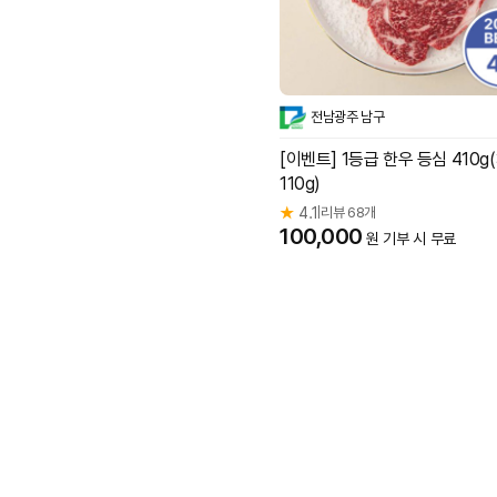
전남광주 남구
[이벤트] 1등급 한우 등심 410g(
110g)
★
4.1
리뷰 68개
|
100,000
원 기부 시 무료