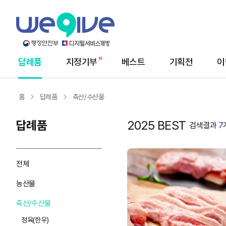
답례품
지정기부
베스트
기획전
이
메
뉴
홈
답례품
축산/수산물
답례품
2025 BEST
검색결과
7
전체
농산물
축산/수산물
정육(한우)