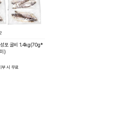
군
성포 굴비 1.4kg(70g*
4미)
기부 시 무료