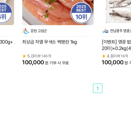
강원 고성군
전남광주 영광
300g+
최상급 저염 무색소 백명란 1kg
[이벤트] 영광 법
20미)+0.2kg(
★
5.0
리뷰 140개
★
4.8
리뷰 16개
|
|
100,000
100,000
원 기부 시 무료
원 
1