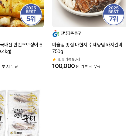
전남광주 동구
 국내산 반건조오징어 6
미슐랭 맛집 마한지 수제양념 돼지갈비
.4kg)
750g
★
4.4
리뷰 86개
|
100,000
기부 시 무료
원 기부 시 무료