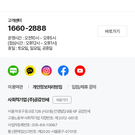
고객센터
1660-2888
바로가기
운영시간 : 오전10시 ~ 오후5시
(점심시간 : 오후12시 ~ 오후1시)
휴일 : 토요일, 일요일, 공휴일
이용약관
개인정보처리방침
입점/제휴 문의
사회적기업 (주)공감만세
바로가기
서울 마포구 동교로 128 (서교동) 진영빌딩 B동 6F 공감만세
고용노동부 사회적기업 지정번호 : 제 2012-061호
사업자등록번호 :
305-86-10687
통신판매업신고번호 :
제2020-서울중구-0701호