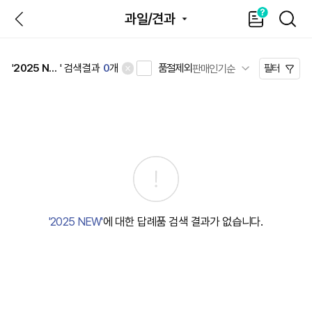
뒤
가
SEAR
과일/견과
이
드
품절제외
'
2025 NEW
' 검색결과
0
개
필터
'2025 NEW'
에 대한 답례품 검색 결과가 없습니다.